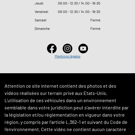
Jeudi
09
:
00 - 12
:
30 / 14
:
00 - 18
:
30
Vendredi
09
:
00 - 12
:
30 / 14
:
00 - 18
:
30
Samedi
Fermé
Dimanche
Fermé
Mentions légales
Attention ce site internet contient des photos et des
vidéos réalisées sur terrain privé aux Etats-Unis.
L'utilisation de ces véhicules dans un environnement
semblable dans votre juridiction peut s'avérer interdite par
la législation et/ou réglementation en vigueur dans votre
région, y compris par l'article L.362-1 et suivant du Code de
l'environnement. Cette vidéo ne contient aucun caractère